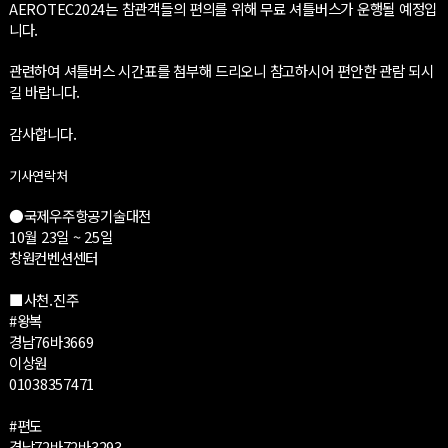
AEROTEC2024는 참관객들의 편의를 위해 무료 셔틀버스가 운행될 예정입
니다.
관련하여 셔틀버스 시간표를 첨부해 드리오니 참고하시어 편안한 관람 되시
길 바랍니다.
감사합니다.
기사연락처
●국제우주항공기술대전
10월 23일 ~ 25일
창원컨벤션센터
■사천.진주
#왕복
경남76바3669
이상원
01038357471
#편도
경남72바72바3293