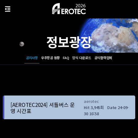
정보광장
공지사항
우주항공 동향
FAQ
양식 다운로드
공식협력업체
aerotec
[AEROTEC2024] 셔틀버스 운
Hit 3,945회
Date 24-09-
영 시간표
30 10:58