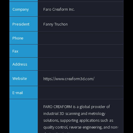
Company
Faro Creaform Inc.
President
Fanny Truchon
Phone
Fax
Address
Website
https://www.creaform3d.com/
E-mail
FARO CREAFORM is a global provider of
industrial 3D scanning and metrology
solutions, supporting applications such as
quality control, reverse engineering, and non-