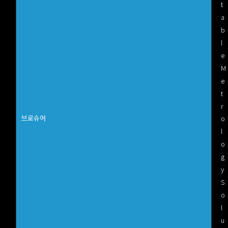
t
a
b
l
e
M
e
t
r
브로슈어
o
l
o
g
y
S
o
l
u