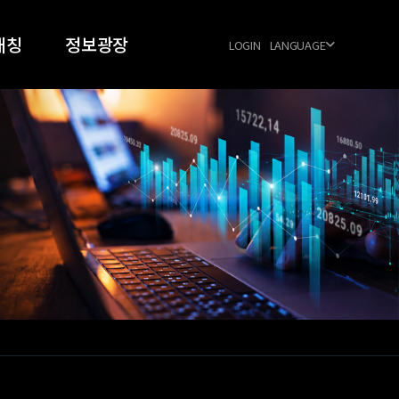
매칭
정보광장
LOGIN
LANGUAGE
024
공지사항
026
우주항공 동향
FAQ
양식 다운로드
공식협력업체