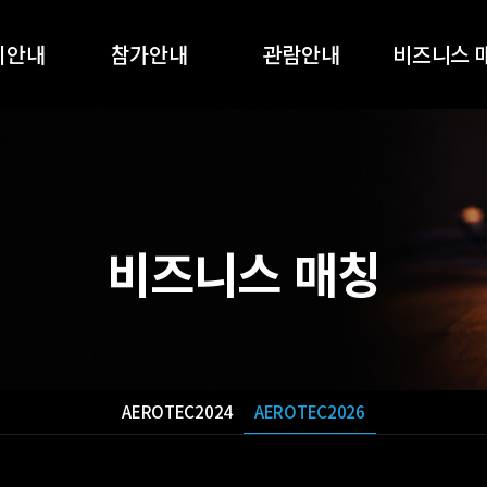
회안내
참가안내
관람안내
비즈니스 
개요
참가안내
관람안내
AEROTEC2
품목
온라인 참가신청
온라인 사전등록
AEROTEC2
전시회
지원사업
부대행사
비즈니스 매칭
스폰서십
부스배치도
참가업체 목록
오시는길
AEROTEC2024
AEROTEC2026