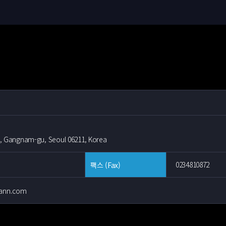
ro, Gangnam-gu, Seoul 06211, Korea
0234810872
팩스 (Fax)
mann.com