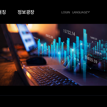
매칭
정보광장
LOGIN
LANGUAGE
024
공지사항
026
우주항공 동향
FAQ
양식 다운로드
공식협력업체