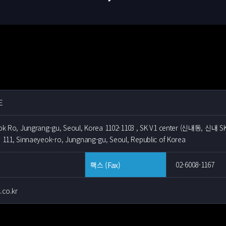
E
eok Ro, Jungrang-gu, Seoul, Korea 1102-1103 , SK V1 center (신내동, 신내 SK
, 111, Sinnaeyeok-ro, Jungnang-gu, Seoul, Republic of Korea
02-6008-1167
팩스 (Fax)
.co.kr