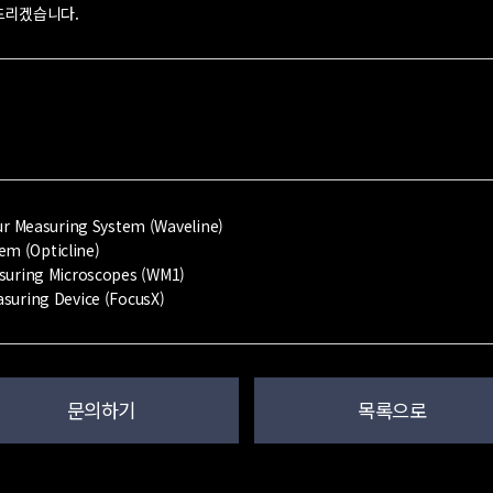
드리겠습니다.
r Measuring System (Waveline)
em (Opticline)
easuring Microscopes (WM1)
asuring Device (FocusX)
문의하기
목록으로