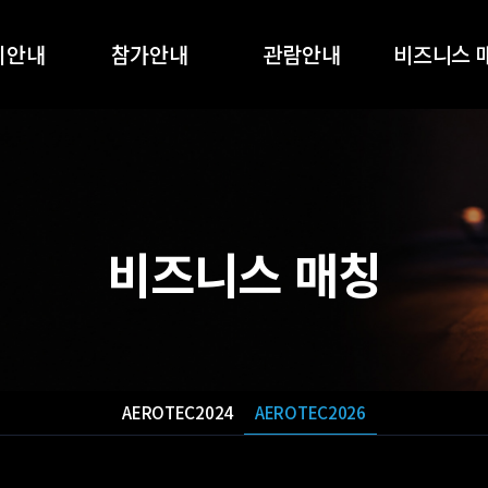
회안내
참가안내
관람안내
비즈니스 
개요
참가안내
관람안내
AEROTEC2
품목
온라인 참가신청
온라인 사전등록
AEROTEC2
전시회
지원사업
부대행사
비즈니스 매칭
스폰서십
부스배치도
참가업체 목록
오시는길
AEROTEC2024
AEROTEC2026