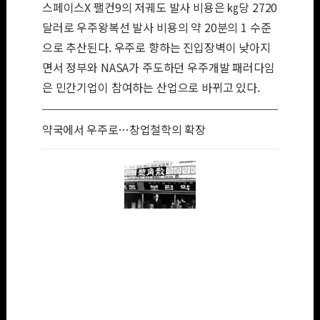
스페이스X 팰컨9의 저궤도 발사 비용은 ㎏당 2720
달러로 우주왕복선 발사 비용의 약 20분의 1 수준
으로 추산된다. 우주로 향하는 진입장벽이 낮아지
면서 정부와 NASA가 주도하던 우주개발 패러다임
은 민간기업이 참여하는 산업으로 바뀌고 있다.
약국에서 우주로…창업철학의 확장
약국으로 출발한
보령이 창업주 김
승호 보령그룹 명
예회장의 경영철학
을 필두로 제약사
로 성장했다. 사진
은 1962년 보령의
전신 보령약국 앞