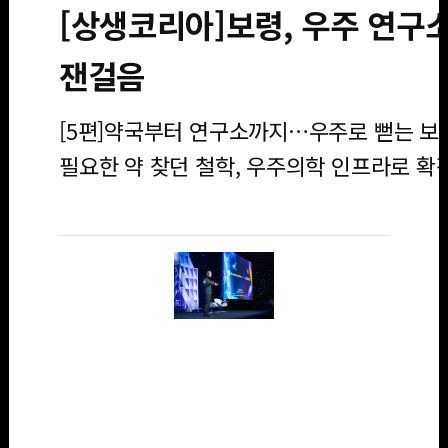
[상생코리아]보령, 우주 연구
잰걸음
[5편]약국부터 연구소까지…우주로 뻗는 보
필요한 약 찾던 철학, 우주의학 인프라로 확
사진은 2023년 미
국 우주산업 컨퍼
런스 ASCEND 오
프닝 세션에서 개
막 연설을 하고 있
는 김정균 보령 대