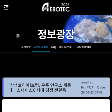
정보광장
공지사항
우주항공 동향
FAQ
양식 다운로드
공식협력업체
aerotec
[상생코리아]보령, 우주 연구소 세운
Hit 471회
Date
다…스페이스X 시대 경쟁 잰걸음
26-06-22 09:49