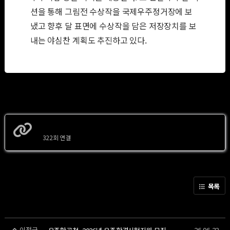
션을 통해 그림전 수상작을 국제우주정거장에 보
냈고 향후 달 표면에 수상작을 담은 저장장치를 보
내는 야심찬 계획도 추진하고 있다.
https://www.sidae.com/article/2026061807565367816
322회 연결
목록
이전글
26.06.22