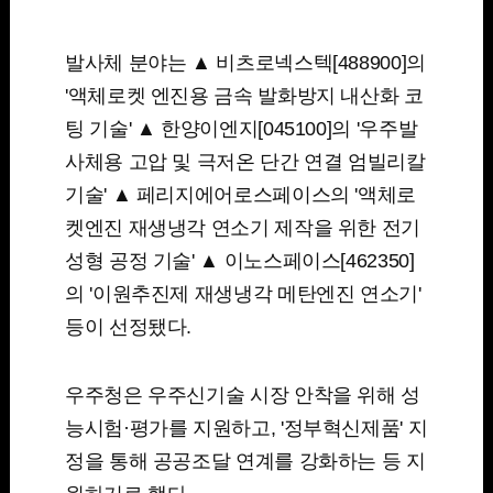
발사체 분야는 ▲ 비츠로넥스텍[488900]의
'액체로켓 엔진용 금속 발화방지 내산화 코
팅 기술' ▲ 한양이엔지[045100]의 '우주발
사체용 고압 및 극저온 단간 연결 엄빌리칼
기술' ▲ 페리지에어로스페이스의 '액체로
켓엔진 재생냉각 연소기 제작을 위한 전기
성형 공정 기술' ▲ 이노스페이스[462350]
의 '이원추진제 재생냉각 메탄엔진 연소기'
등이 선정됐다.
우주청은 우주신기술 시장 안착을 위해 성
능시험·평가를 지원하고, '정부혁신제품' 지
정을 통해 공공조달 연계를 강화하는 등 지