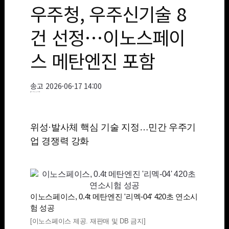
우주청, 우주신기술 8
건 선정…이노스페이
스 메탄엔진 포함
송고
2026-06-17 14:00
송고 2026년06월17일 14시00분
위성·발사체 핵심 기술 지정…민간 우주기
업 경쟁력 강화
이노스페이스, 0.4t 메탄엔진 '리멕-04' 420초 연소시
험 성공
[이노스페이스 제공. 재판매 및 DB 금지]