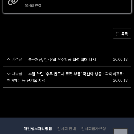
564회 연결
목록
이전글
26.06.18
특구재단, 한-유럽 우주항공 협력 확대 나서
다음글
수입 쓰던 '우주 반도체·로켓 부품' 국산화 성공…파이버프로·
26.06.18
엠아이디 등 신기술 지정
개인정보처리방침
전시회 안내
전시회참가규정