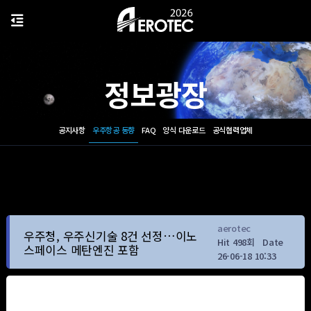
정보광장
공지사항
우주항공 동향
FAQ
양식 다운로드
공식협력업체
aerotec
우주청, 우주신기술 8건 선정…이노
Hit 498회
Date
스페이스 메탄엔진 포함
26-06-18 10:33