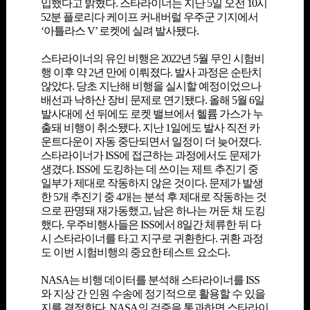
입했다고 밝혔다. 스타라이너는 지난 5일 오전 10시
52분 플로리다 케이프 커내버럴 우주군 기지에서
‘아틀라스 V’ 로켓에 실려 발사됐다.
스타라이너의 유인 비행은 2022년 5월 무인 시험비
행 이후 약 2년 만에 이뤄졌다. 발사 과정은 순탄치
않았다. 당초 지난해 비행을 실시할 예정이었으나
배선과 낙하산 장비 문제로 연기됐다. 올해 5월 6일
발사대에 선 뒤에도 로켓 밸브에서 헬륨 가스가 누
출돼 비행이 취소됐다. 지난 1일에도 발사 직전 카
운트다운이 자동 중단되면서 일정이 더 늦어졌다.
스타라이너가 ISS에 접근하는 과정에서도 문제가
생겼다. ISS에 도킹하는 데 쓰이는 제트 추진기 중
일부가 제대로 작동하지 않은 것이다. 문제가 발생
한 5개 추진기 중 4개는 분석 후 제대로 작동하는 것
으로 판명돼 재가동했고, 남은 하나는 꺼둔 채 도킹
했다. 우주비행사들은 ISS에서 8일간 체류한 뒤 다
시 스타라이너를 타고 지구로 귀환한다. 귀환 과정
도 이번 시험비행의 중요한 테스트 요소다.
NASA는 비행 데이터를 분석해 스타라이너를 ISS
와 지상 간 인원 수송에 정기적으로 활용할 수 있을
지를 결정한다. NASA의 검증을 통과하면 스타라이