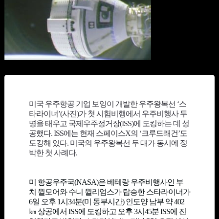
미국 우주항공 기업 보잉이 개발한 우주왕복선 ‘스
타라이너’(사진)가 첫 시험비행에서 우주비행사 두
명을 태우고 국제우주정거장(ISS)에 도킹하는 데 성
공했다. ISS에는 현재 스페이스X의 ‘크루드래건’도
도킹해 있다. 미국의 우주왕복선 두 대가 동시에 정
박한 첫 사례다.
미 항공우주국(NASA)은 베테랑 우주비행사인 부
치 윌모어와 수니 윌리엄스가 탑승한 스타라이너가
6일 오후 1시34분(미 동부시간) 인도양 남부 약 402
㎞ 상공에서 ISS에 도킹하고 오후 3시45분 ISS에 진