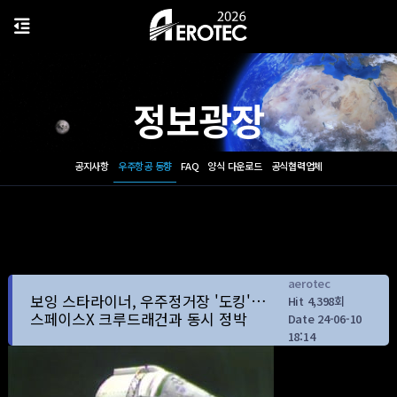
정보광장
공지사항
우주항공 동향
FAQ
양식 다운로드
공식협력업체
aerotec
보잉 스타라이너, 우주정거장 '도킹'…
Hit 4,398회
스페이스X 크루드래건과 동시 정박
Date 24-06-10
18:14