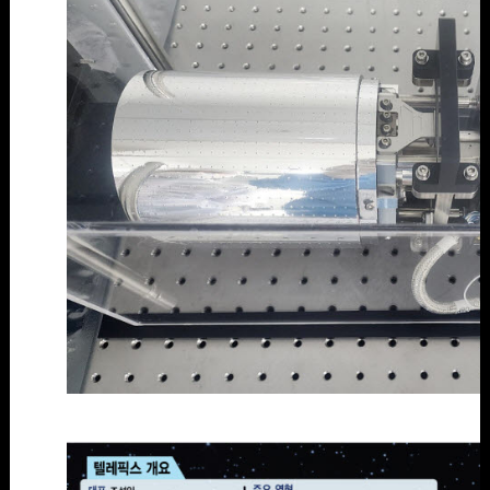
AI큐브위성 '블루본' 비행모델.(사진=이데일리 강민구 기자)