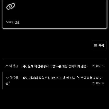
https://www.edaily.co.kr/News/Read?
newsId=02666646645478112&mediaCodeN…
580회 연결
목록
이전글
26.06.05
軍, 실제 야전환경서 소형드론 대응 방어체계 검증
다음글
KAI, 차세대 중형위성 3호 초기 운영 성공 "우주항공청 공식 이
26.06.04
관"