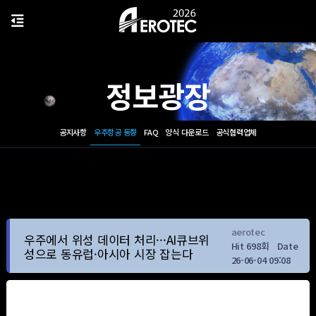
정보광장
공지사항
우주항공 동향
FAQ
양식 다운로드
공식협력업체
aerotec
우주에서 위성 데이터 처리···AI큐브위
Hit 698회
Date
성으로 동유럽·아시아 시장 잡는다
26-06-04 09:08