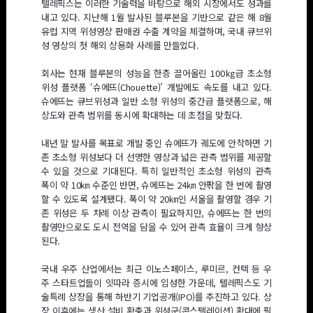
텔레픽스는 이러한 기술력을 바탕으로 해외 시장에서도 성과를
내고 있다. 지난해 1월 발사된 블루본을 기반으로 같은 해 8월
유럽 지역 위성영상 판매권 수출 계약을 체결하며, 국내 큐브위
성 영상의 첫 해외 상용화 사례를 만들었다.
회사는 현재 블루본의 성능을 한층 끌어올린 100㎏급 초소형
위성 플랫폼 ‘슈에뜨(Chouette)’ 개발에도 속도를 내고 있다.
슈에뜨는 큐브위성과 일반 소형 위성의 중간급 플랫폼으로, 해
상도와 관측 범위를 동시에 확대하는 데 초점을 맞췄다.
내년 말 발사를 목표로 개발 중인 슈에뜨가 궤도에 안착하면 기
존 초소형 위성보다 더 선명한 영상과 넓은 관측 범위를 제공할
수 있을 것으로 기대된다. 특히 일반적인 초소형 위성의 관측
폭이 약 10㎞ 수준인 반면, 슈에뜨는 24㎞ 안팎을 한 번에 촬영
할 수 있도록 설계됐다. 폭이 약 20㎞인 서울을 촬영할 경우 기
존 위성은 두 차례 이상 관측이 필요하지만, 슈에뜨는 한 번의
촬영만으로도 도시 전역을 담을 수 있어 관측 효율이 크게 향상
된다.
국내 우주 산업에서는 최근 이노스페이스, 루미르, 컨텍 등 우
주 스타트업들이 잇따라 증시에 입성한 가운데, 텔레픽스도 기
술특례 상장을 통해 하반기 기업공개(IPO)를 추진하고 있다. 상
장 이후에는 생산 설비 확충과 위성군(콘스텔레이션) 확대에 필