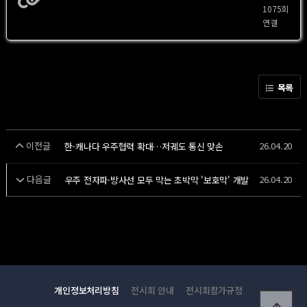
1075회
https://www.newsis.com/view/NISX20260416_0003593475#
연결
목록
이전글
26.04.20
한-캐나다 우주협력 확대…저궤도 통신 맞손
다음글
26.04.20
우주 전자파·방사선 모두 막는 초박막 '보호막' 개발
개인정보처리방침
전시회 안내
전시회참가규정