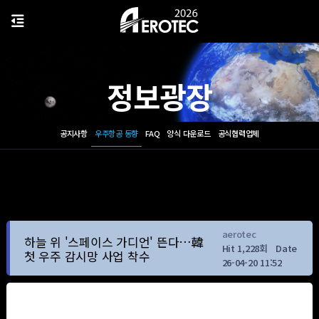
정보광장
공지사항
우주항공 동향
FAQ
양식 다운로드
공식협력업체
aerotec
하늘 위 '스페이스 가디언' 뜬다…韓
Hit 1,228회
Date
첫 우주 감시망 사업 착수
26-04-20 11:52