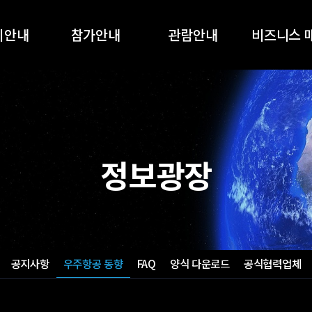
회안내
참가안내
관람안내
비즈니스 
개요
참가안내
관람안내
AEROTEC2
품목
온라인 참가신청
온라인 사전등록
AEROTEC2
전시회
지원사업
부대행사
정보광장
스폰서십
부스배치도
참가업체 목록
오시는길
공지사항
우주항공 동향
FAQ
양식 다운로드
공식협력업체