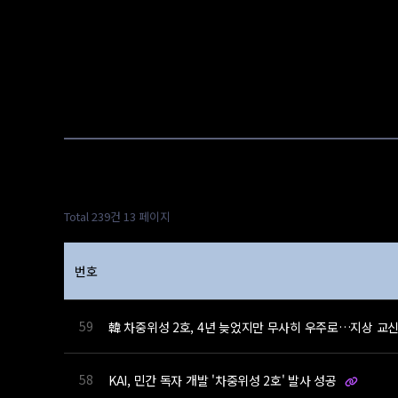
Total 239건
13 페이지
번호
59
韓 차중위성 2호, 4년 늦었지만 무사히 우주로…지상 교
58
KAI, 민간 독자 개발 '차중위성 2호' 발사 성공