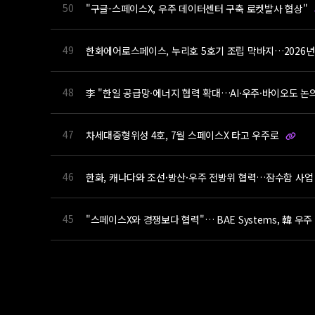
50
"구글-스페이스X, 우주 데이터센터 구축 로켓발사 협상"
49
한화에어로스페이스, 누리호 5호기 조립 막바지…2026년
48
李 "한일 공급망·에너지 협력 확대…AI·우주·바이오도 논
47
차세대중형위성 4호, 7월 스페이스X 타고 우주로
46
한화, 캐나다와 조선·방산·우주 전방위 협력…잠수함 사업 
45
"스페이스X와 경쟁보다 협력"… BAE Systems, 韓 우
처음
이전
맨끝