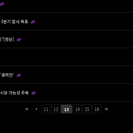
 3분기 발사 목표
의"[영상]
‘총력전’
주 시장 가능성 주목
11
12
14
15
16
13