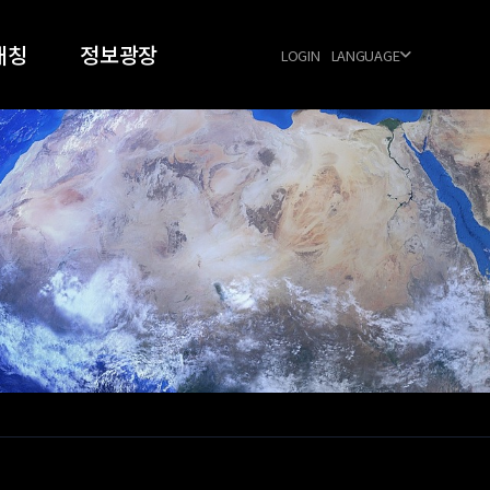
매칭
정보광장
LOGIN
LANGUAGE
024
공지사항
026
우주항공 동향
FAQ
양식 다운로드
공식협력업체