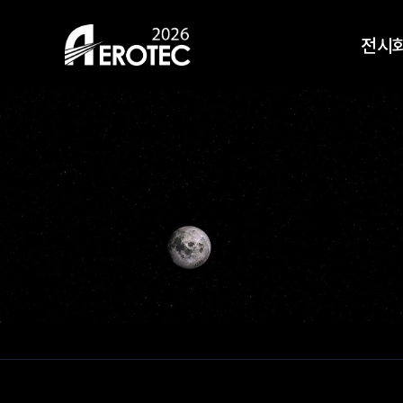
HOME
전시
전시회 안내
전시
오시는길
전시
지난 
참가신청
사전등록
Top