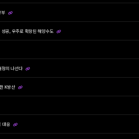
당부
신 성공, 우주로 확장된 해양수도
 재정의 나선다
반한 K방산
협 대응