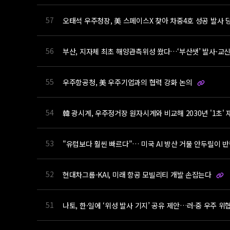
57
오태석 우주청장, 美 스페이스X 찾아 차중4호 성공 발사 
56
부산, 지자체 최초 해양관측위성 쐈다…‘부산샛’ 발사·교
55
우주항공청, 美 우주기업과의 협력 강화 논의
54
韓 광시계, 우주정거장 원자시계와 비교해 2030년 '1초'
53
"유럽보다 훨씬 빠르다"… 미국 AI 방산 거물 안두릴이 
52
현대차그룹-KAI, 미래 항공 모빌리티 개발 손잡는다
51
나토, 한·일에 ‘위성 발사 기지’ 공유 제안…러·중 우주 위