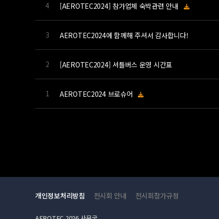
4
[AEROTEC2024] 참가업체 숙박관련 안내
3
AEROTEC2024에 함께해 주셔서 감사합니다!
2
[AEROTEC2024] 셔틀버스 운영 시간표
1
AEROTEC2024 브로슈어
개인정보처리방침
전시회 안내
전시회참가규정
AEROTEC 2026 사무국