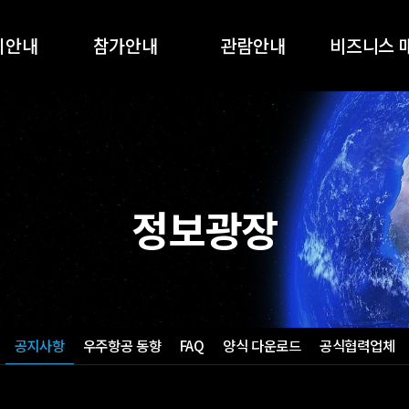
회안내
참가안내
관람안내
비즈니스 
개요
참가안내
관람안내
AEROTEC2
품목
온라인 참가신청
온라인 사전등록
AEROTEC2
전시회
지원사업
부대행사
정보광장
스폰서십
부스배치도
참가업체 목록
오시는길
공지사항
우주항공 동향
FAQ
양식 다운로드
공식협력업체