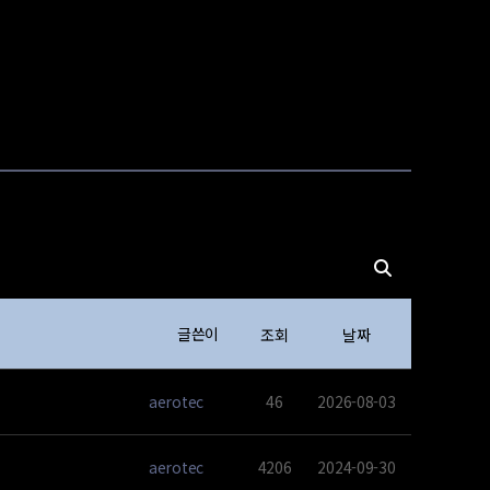
글쓴이
조회
날짜
aerotec
46
2026-08-03
aerotec
4206
2024-09-30