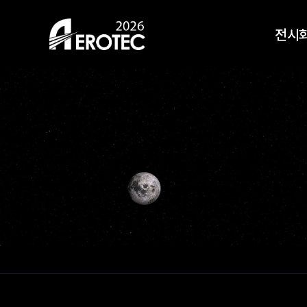
HOME
전시
전시회 안내
전시
오시는길
전시
지난 
참가신청
사전등록
Top