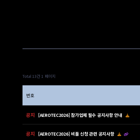
Total 13건
1 페이지
번호
공지
[AEROTEC2026] 참가업체 필수 공지사항 안내
공지
[AEROTEC2026] 비품 신청 관련 공지사항