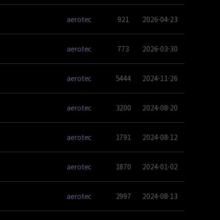
aerotec
921
2026-04-23
aerotec
773
2026-03-30
aerotec
5444
2024-11-26
aerotec
3200
2024-08-20
aerotec
1791
2024-08-12
aerotec
1870
2024-01-02
aerotec
2997
2024-08-13